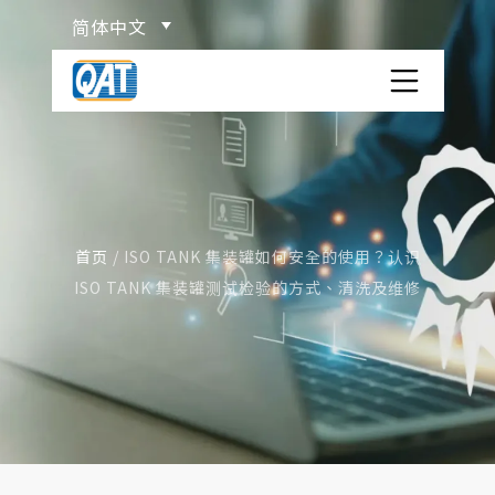
Skip
简体中文
to
content
洋宏货柜场
关于洋宏
服务项目
首页
/
ISO TANK 集装罐如何安全的使用？认识
ISO TANK 集装罐测试检验的方式、清洗及维修
ISO TANK 货柜介绍
物流百科
危险品分类
网站连结