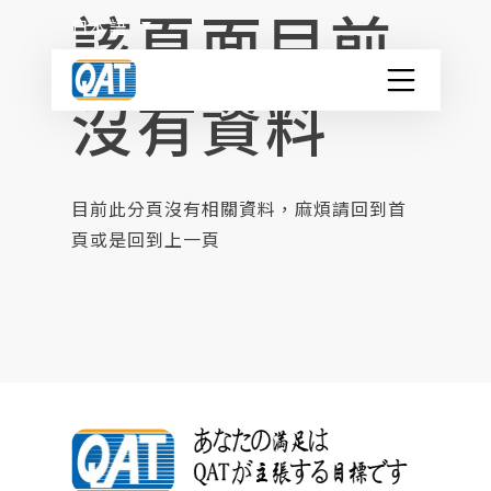
該頁面目前
Skip
日本語
to
content
沒有資料
QAT コンテナヤード
会社概要
目前此分頁沒有相關資料，麻煩請回到首
頁或是回到上一頁
サービス
ISO TANK コンテナ紹介
物流百科
危険物の分類
関連リンク