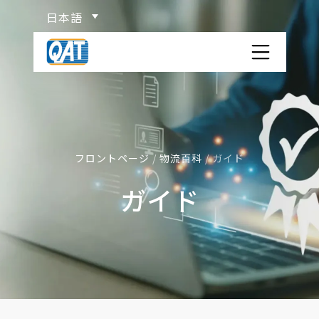
Skip
日本語
to
content
QAT コンテナヤード
会社概要
サービス
フロントページ
/
物流百科
/
ガイド
ガイド
ISO TANK コンテナ紹介
物流百科
危険物の分類
関連リンク