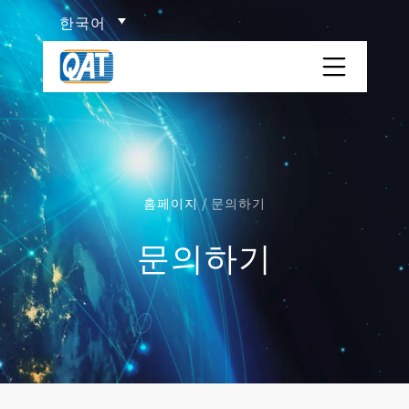
Skip
한국어
to
content
QAT 컨테이너 보관소
회사개요
사업영역
홈페이지
/
문의하기
문의하기
ISO TANK 컨테이너 소개
물류백과
위험물 분류
네트워크