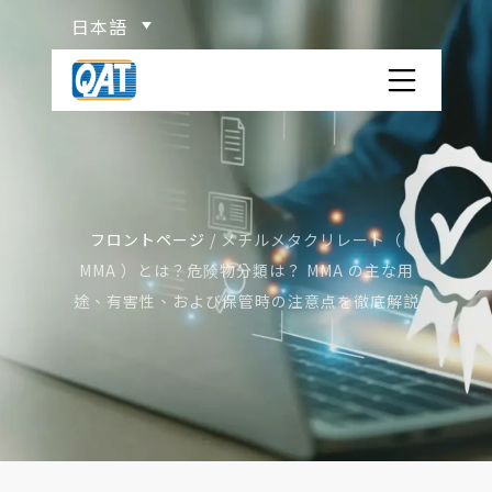
Skip
日本語
to
content
QAT コンテナヤード
会社概要
フロントページ
/
メチルメタクリレート（
サービス
MMA ）とは？危険物分類は？ MMA の主な用
ISO TANK コンテナ紹介
途、有害性、および保管時の注意点を徹底解説
物流百科
危険物の分類
関連リンク