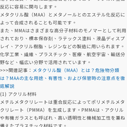
反応に容易に関与します。
メタクリル酸（MAA）とメタノールとのエステル化反応に
よって合成されることも可能です。
また、MMAはさまざまな高分子材料のモノマーとして利用
されており、標本保存剤、ラテックス塗料、液晶ディスプ
レイ、アクリル樹脂、レジンなどの製造に用いられます。
化学工業、繊維、プラスチック、医療、航空宇宙、輸送分
野など、幅広い分野で活用されています。
>>>関連記事：
メタクリル酸（MAA）とは？危険物分類
は？MAAの主な用途、有害性、および保管時の注意点を徹
底解説
(1) アクリル材料
メチルメタクリレートは重合反応によってポリメチルメタ
クリレート（PMMA）を生成します。PMMAは、アクリル
や有機ガラスとも呼ばれ、高い透明性と機械加工性を兼ね
備えたプラスチック材料です。