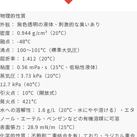
物理的性質
外観： 無色透明の液体、刺激的な臭いあり
密度： 0.944 g/cm³（20°C）
融点： -48°C
沸点： 100～101°C（標準大気圧）
屈折率： 1.412（20°C）
粘度： 0.56 mPa·s（25°C、低粘性液体）
蒸気圧：3.73 kPa（20°C）
12.7 kPa（40°C）
引火点： 10°C（開放式）
発火点： 421°C
水への溶解性： 1.6 g/L（20°C、水にやや溶ける），エタ
ノール、エーテル、ベンゼンなどの有機溶媒に可溶
表面張力： 28.9 mN/m（25°C）
化学的性質：不飽和二重結合を有しており、ラジカル重合