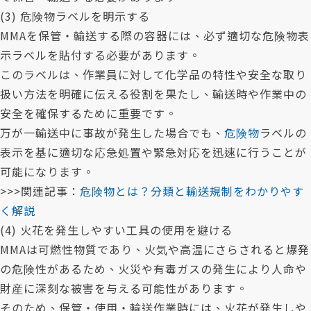
(3) 危険物ラベルを明示する
MMAを保管・輸送する際の容器には、必ず適切な危険物表
示ラベルを貼付する必要があります。
このラベルは、作業員に対して化学品の特性や安全な取り
扱い方法を明確に伝える役割を果たし、輸送時や作業中の
安全を確保するために重要です。
万が一輸送中に事故が発生した場合でも、
危険物
ラベルの
表示を基に適切な応急処置や緊急対応を迅速に行うことが
可能になります。
>>>関連記事：
危険物とは？分類と輸送規制をわかりやす
く解説
(4) 火花を発生しやすい工具の使用を避ける
MMAは可燃性物質であり、火気や高温にさらされると爆発
の危険性があるため、火災や有毒ガスの発生により人命や
財産に深刻な被害を与える可能性があります。
そのため、保管・使用・輸送作業時には、火花が発生しや