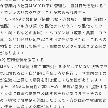
保管庫内の温度は30℃以下に管理し、直射日光を避けるこ
とで火災のリスクを防ぐことが求められます。
また、MMAは酸化剤（過酸化物、硝酸塩）、酸類（硫酸、
塩酸）、アルカリ類（水酸化ナトリウム、水酸化カリウ
ム、銅・鉄などの金属）、ハロゲン類（塩素、臭素、ヨウ
素）などと発熱反応を起こす可能性があるため、これらの
物質とは分離して保管し、事故のリスクを低減させる必要
があります。
(2) 密閉包装を徹底する
MMAは、阻聚剤（重合抑制剤）を添加していない状態で空
気に触れると、自発的に重合反応が進行し、容器内の圧力
が急激に上昇して爆発を引き起こす危険性があります。
また、MMAは揮発性が高いため、蒸気が空気中に拡散する
と人体に有害な影響を及ぼすおそれがあります。そのた
め、通常は阻聚剤を添加したうえで、容器は必ず密閉状態
で保管・輸送する必要があります。