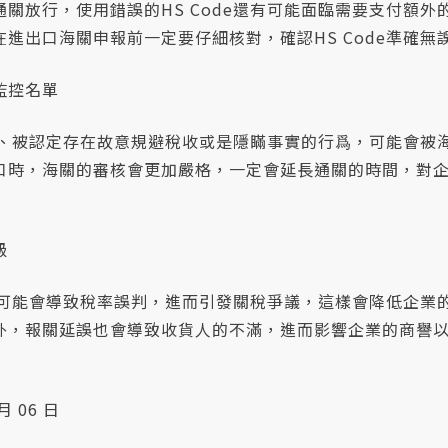
關放行，使用錯誤的HS Code還有可能面臨需要支付額外
進出口海關申報前一定要仔細核對，確認HS Code準確無
監控名單
de、被認定存在故意規避稅收或是隱瞞事實的行爲，可能會被
口時，海關的審核會更加嚴格，一定會延長通關的時間，對
級
de可能會導致稅率誤判，進而引發關稅爭議，這樣會降低企業
外，報關延誤也會導致收貨人的不滿，進而影響企業的商譽
月 06 日