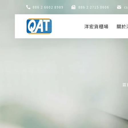
Skip
886 2 6602 8989
886 2 2715 0606
c
to
content
洋宏貨櫃場
關於
首