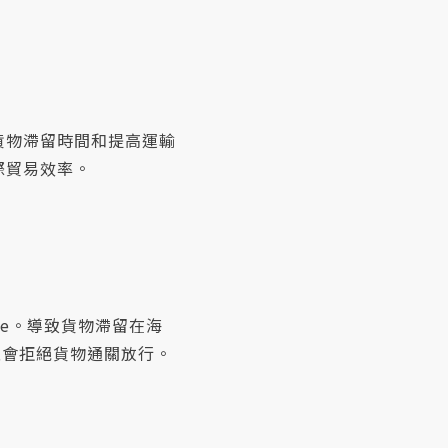
貨物滯留時間和提高運輸
際貿易效率。
de。導致貨物滯留在海
至會拒絕貨物通關放行。