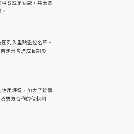
的稅費或是罰款，甚至牽
誤。
海關列入重點監控名單。
企業運營會造成長期影
的信用評級，加大了後續
以及雙方合作的信賴關