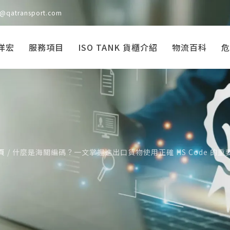
s@qatransport.com
洋宏
服務項目
ISO TANK 貨櫃介紹
物流百科
危
頁
/
什麼是海關編碼？一文掌握進出口貨物使用正確 HS Code 的重