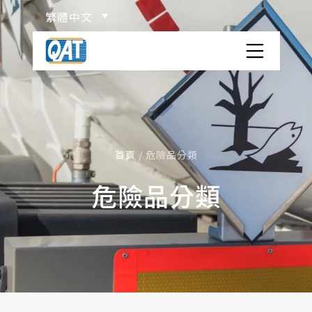
Skip
繁體中文
to
content
洋宏貨櫃場
關於洋宏
服務項目
首頁
/
危險品分類
危險品分類
ISO TANK 貨櫃介紹
物流百科
危險品分類
網站連結