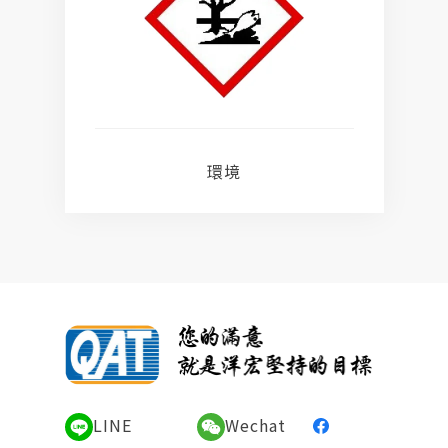
環境
LINE
Wechat