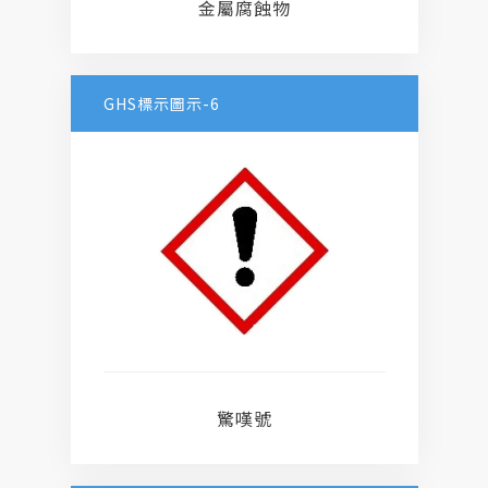
金屬腐蝕物
GHS標示圖示-6
驚嘆號