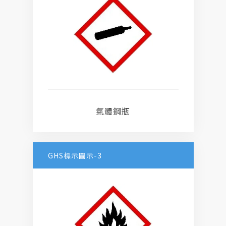
氣體鋼瓶
GHS標示圖示-3