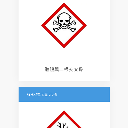
骷髏與二根交叉骨
GHS標示圖示-9