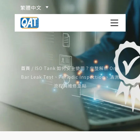
Skip
繁體中文
to
content
洋宏貨櫃場
關於洋宏
首頁
/
ISO Tank 如何安全使用？完整解析 One
服務項目
Bar Leak Test、Periodic Inspection、清洗
ISO TANK 貨櫃介紹
流程與維修重點
物流百科
危險品分類
網站連結